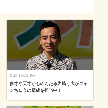
2018.10.02 Tue
多才な天才かもめんたる岩崎う大がニャ
ンちゅうの構成を担当中！