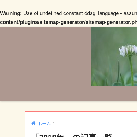
Warning
: Use of undefined constant ddsg_language - assume
content/plugins/sitemap-generator/sitemap-generator.p
ホーム