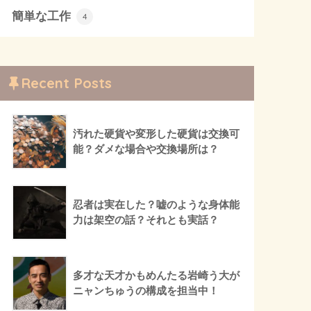
簡単な工作
4
Recent Posts
汚れた硬貨や変形した硬貨は交換可
能？ダメな場合や交換場所は？
忍者は実在した？嘘のような身体能
力は架空の話？それとも実話？
多才な天才かもめんたる岩崎う大が
ニャンちゅうの構成を担当中！