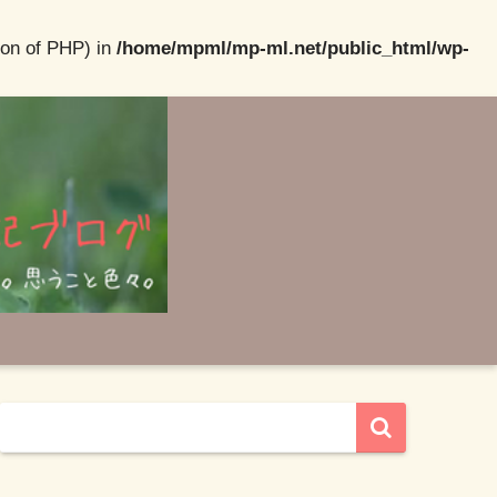
ion of PHP) in
/home/mpml/mp-ml.net/public_html/wp-