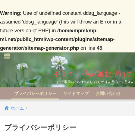
Warning
: Use of undefined constant ddsg_language -
assumed 'ddsg_language' (this will throw an Error in a
future version of PHP) in
/home/mpml/mp-
ml.net/public_html/wp-content/plugins/sitemap-
generator/sitemap-generator.php
on line
45
プライバシーポリシー
サイトマップ
お問い合わせ
ホーム
プライバシーポリシー