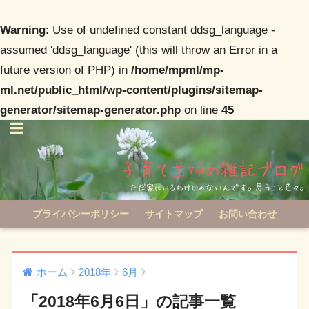
Warning
: Use of undefined constant ddsg_language -
assumed 'ddsg_language' (this will throw an Error in a
future version of PHP) in
/home/mpml/mp-
ml.net/public_html/wp-content/plugins/sitemap-
generator/sitemap-generator.php
on line
45
プライバシーポリシー
サイトマップ
お問い合わせ
ホーム
2018年
6月
「2018年6月6日」の記事一覧