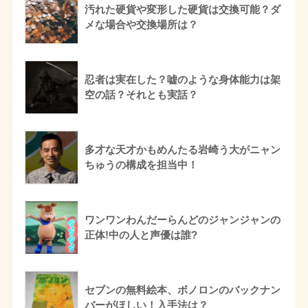
汚れた硬貨や変形した硬貨は交換可能？ダ
メな場合や交換場所は？
忍者は実在した？嘘のような身体能力は架
空の話？それとも実話？
多才な天才かもめんたる岩崎う大がニャン
ちゅうの構成を担当中！
ワンワンわんだーらんどのジャンジャンの
正体!中の人と声優は誰?
セブンの無料絵本、ボノロンのバックナン
バーがほしい！入手法は？