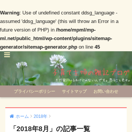
Warning
: Use of undefined constant ddsg_language -
assumed 'ddsg_language' (this will throw an Error in a
future version of PHP) in
/home/mpml/mp-
ml.net/public_html/wp-content/plugins/sitemap-
generator/sitemap-generator.php
on line
45
プライバシーポリシー
サイトマップ
お問い合わせ
ホーム
2018年
「2018年8月」の記事一覧